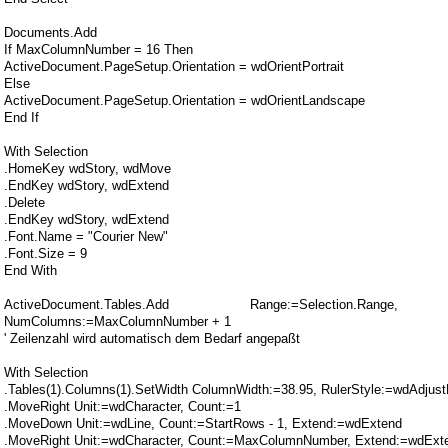
Documents.Add
If MaxColumnNumber = 16 Then
ActiveDocument.PageSetup.Orientation = wdOrientPortrait
Else
ActiveDocument.PageSetup.Orientation = wdOrientLandscape
End If
With Selection
.HomeKey wdStory, wdMove
.EndKey wdStory, wdExtend
.Delete
.EndKey wdStory, wdExtend
.Font.Name = "Courier New"
.Font.Size = 9
End With
ActiveDocument.Tables.Add Range:=Selection.Range, 
NumColumns:=MaxColumnNumber + 1
' Zeilenzahl wird automatisch dem Bedarf angepaßt
With Selection
.Tables(1).Columns(1).SetWidth ColumnWidth:=38.95, RulerStyle:=wdAdjus
.MoveRight Unit:=wdCharacter, Count:=1
.MoveDown Unit:=wdLine, Count:=StartRows - 1, Extend:=wdExtend
.MoveRight Unit:=wdCharacter, Count:=MaxColumnNumber, Extend:=wdExt