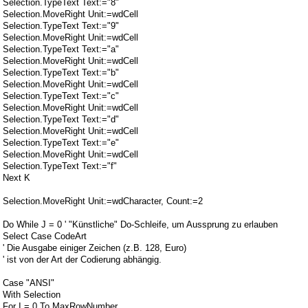
Selection.TypeText Text:="8"
Selection.MoveRight Unit:=wdCell
Selection.TypeText Text:="9"
Selection.MoveRight Unit:=wdCell
Selection.TypeText Text:="a"
Selection.MoveRight Unit:=wdCell
Selection.TypeText Text:="b"
Selection.MoveRight Unit:=wdCell
Selection.TypeText Text:="c"
Selection.MoveRight Unit:=wdCell
Selection.TypeText Text:="d"
Selection.MoveRight Unit:=wdCell
Selection.TypeText Text:="e"
Selection.MoveRight Unit:=wdCell
Selection.TypeText Text:="f"
Next K
Selection.MoveRight Unit:=wdCharacter, Count:=2
Do While J = 0 ' "Künstliche" Do-Schleife, um Aussprung zu erlauben
Select Case CodeArt
' Die Ausgabe einiger Zeichen (z.B. 128, Euro)
' ist von der Art der Codierung abhängig.
Case "ANSI"
With Selection
For I = 0 To MaxRowNumber