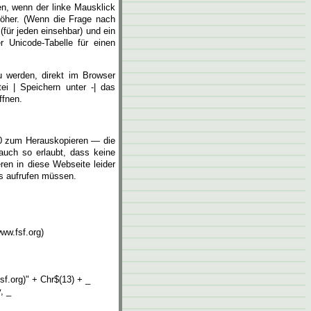
n, wenn der linke Mausklick
 höher. (Wenn die Frage nach
(für jeden einsehbar) und ein
r Unicode-Tabelle für einen
u werden, direkt im Browser
tei | Speichern unter -| das
ffnen.
1.0 zum Herauskopieren — die
 auch so erlaubt, dass keine
ren in diese Webseite leider
us aufrufen müssen.
w.fsf.org)
f.org)" + Chr$(13) + _
, _