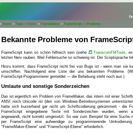
»
Home
>
Tipps + Tricks
>
FrameMaker
>
FrameScript — Probleme
Bekannte Probleme von FrameScrip
FrameScript kann so schön hilfreich sein (siehe
TranscomFMTools
, e
letzten Nerv rauben: Weil Fehlersuche so schwierig ist. Der Scriptsprache f
Hinzu kommt, dass FrameScript nicht frei von Bugs ist - wenn man sie ken
umschiffen. Nachfolgend eine Liste der uns bekannten Probleme. (
FrameScript-Programmierer gemeldet — die Behebung steht noch aus.)
Umlaute und sonstige Sonderzeichen
Das ist eigentlich ein Problem von FrameMaker, das intern mit einer Schrift
ANSI noch Unicode ist (den von Windows-Betriebssystemen unterstüzten
hatte sich kurzerhand gar nicht um Schriftcodierung gekümmert - die 
FrameScript eingegebene Texte mit Sonderzeichen wurden, wenn 
angewandt, nicht korrekt umgesetzt. So war zum Beispiel für eine Suche 
per FrameScript eine aufwendige zu programmierende Umkodierun
"FrameMaker-Ebene" und "FrameScript-Ebene" erforderlich.