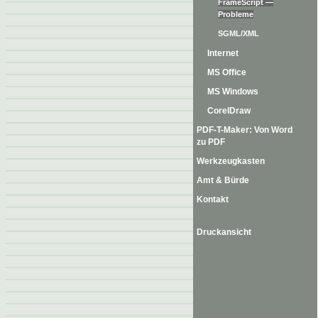
FrameScript —
Probleme
SGML/XML
Internet
MS Office
MS Windows
CorelDraw
PDF-T-Maker: Von Word
zu PDF
Werkzeugkasten
Amt & Bürde
Kontakt
Druckansicht