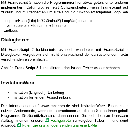
Mit FrameScript 3 haben die Programmierer hier etwas getan, unter andere
implementiert. Dafür gibt es jetzt Schwierigkeiten, wenn FrameScript 
zugreift und im Pfadnamen Umlaute sind. So funktioniert folgender Loop-Befe
Loop ForEach (File) In('C:\ümlaut\') LoopVar(filename)
write console 'File name='+filename;
Endloop;
Dialogboxen
Mit FrameScript 2 funktionierte es noch wunderbar, mit FrameScript 
Dialogboxen vergrößern sich nicht entsprechend der darzustellenden Te
verschwinden also einfach …
Abhilfe: FrameScript 3.1 installieren - dort ist der Fehler wieder behoben.
InvitationWare
Invitation (Englisch): Einladung
Invitation for tender: Ausschreibung
Die Informationen auf www.transcom.de sind InvitationWare: Einerseits 
nutzen. Andererseits, wenn die Informationen auf diesen Seiten Ihnen gehol
Programme für Sie nützlich sind, dann erinnern Sie sich doch an Transcom
Auftrag in einem unserer
Fachgebiete
zu vergeben haben — und send
Angebot.
Rufen Sie uns an oder senden uns eine E-Mail.