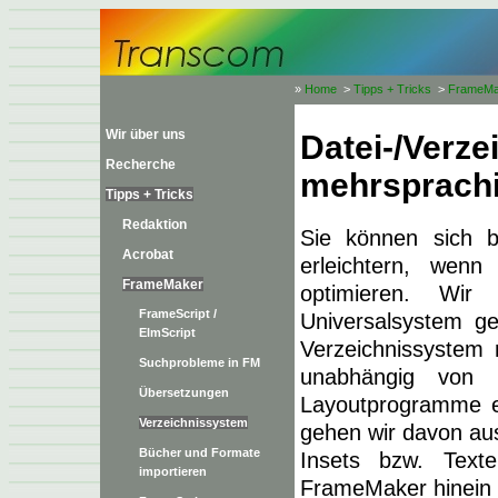
»
Home
>
Tipps + Tricks
>
FrameMa
Wir über uns
Datei-/Verze
Recherche
mehrsprachi
Tipps + Tricks
Redaktion
Sie können sich b
Acrobat
erleichtern, wenn
FrameMaker
optimieren. Wir
FrameScript /
Universalsystem ge
ElmScript
Verzeichnissystem
Suchprobleme in FM
unabhängig von
Übersetzungen
Layoutprogramme ei
Verzeichnissystem
gehen wir davon aus,
Bücher und Formate
Insets bzw. Texte
importieren
FrameMaker hinein 