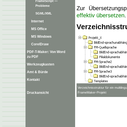
FrameScript —
Probleme
Zur Übersetzungsp
SGML/XML
effektiv übersetzen
.
Internet
Verzeichnisstru
MS Office
MS Windows
CorelDraw
PDF-T-Maker: Von Word
zu PDF
Werkzeugkasten
Amt & Bürde
Kontakt
Verzeichnisstruktur für ein multiling
Druckansicht
FrameMaker-Projekt