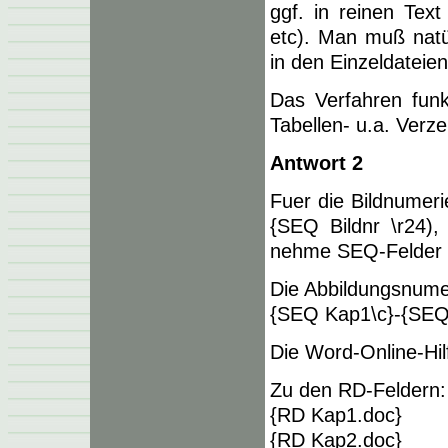
ggf. in reinen Tex
etc). Man muß natü
in den Einzeldateien 
Das Verfahren funkt
Tabellen- u.a. Verze
Antwort 2
Fuer die Bildnumer
{SEQ Bildnr \r24)
nehme SEQ-Felder a
Die Abbildungsnume
{SEQ Kap1\c}-{SEQ 
Die Word-Online-Hil
Zu den RD-Feldern: 
{RD Kap1.doc}
{RD Kap2.doc}