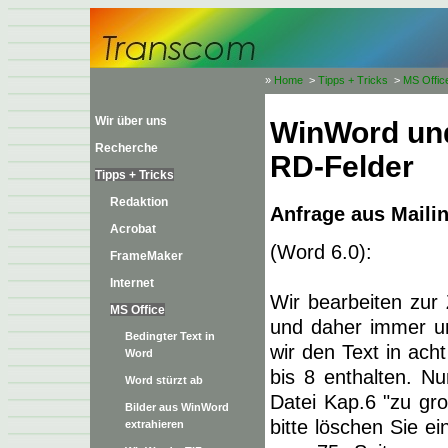
»
Home
>
Tipps + Tricks
>
MS Offic
Wir über uns
WinWord un
Recherche
RD-Felder
Tipps + Tricks
Redaktion
Anfrage aus Mailin
Acrobat
(Word 6.0):
FrameMaker
Internet
Wir bearbeiten zur Z
MS Office
und daher immer u
Bedingter Text in
wir den Text in acht
Word
bis 8 enthalten. N
Word stürzt ab
Datei Kap.6 "zu gr
Bilder aus WinWord
bitte löschen Sie e
extrahieren