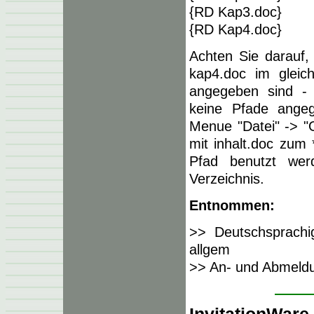
{RD Kap3.doc}
{RD Kap4.doc}
Achten Sie darauf,
kap4.doc im gleich
angegeben sind - 
keine Pfade ange
Menue "Datei" -> "
mit inhalt.doc zum
Pfad benutzt wer
Verzeichnis.
Entnommen:
>> Deutschsprachig
allgem
>> An- und Abmeld
InvitationWare