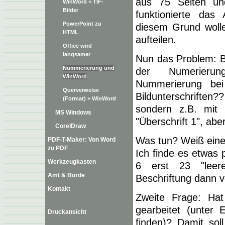
aus 75 Seiten un
WinWord + TIF-
Bilder
funktionierte das
PowerPoint zu
diesem Grund wolle
HTML
aufteilen.
Office wird
langsamer
Nun das Problem: Be
Nummerierung und
der Numerierun
WinWord
Nummerierung be
Querverweise
Bildunterschriften?
(Format) + WinWord
sondern z.B. mit 
MS Windows
"Überschrift 1", aber
CorelDraw
Was tun? Weiß einer
PDF-T-Maker: Von Word
zu PDF
Ich finde es etwas p
Werkzeugkasten
6 erst 23 "leere
Amt & Bürde
Beschriftung dann v
Kontakt
Zweite Frage: Hat
gearbeitet (unter 
Druckansicht
finden)? Damit sol