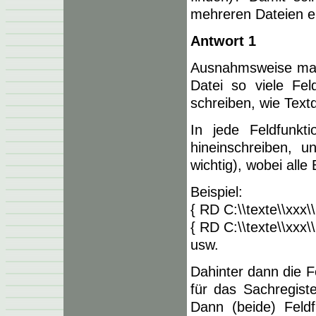
mehreren Dateien er
Antwort 1
Ausnahmsweise mal 
Datei so viele Fel
schreiben, wie Textd
In jede Feldfunkt
hineinschreiben, u
wichtig), wobei alle
Beispiel:
{ RD C:\\texte\\xxx\
{ RD C:\\texte\\xxx\
usw.
Dahinter dann die Fe
für das Sachregist
Dann (beide) Feldf