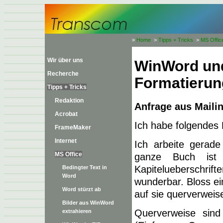
»
Home
>
Tipps + Tricks
>
MS Offic
Wir über uns
WinWord und
Recherche
Formatierun
Tipps + Tricks
Redaktion
Anfrage aus Mailin
Acrobat
Ich
habe folgendes 
FrameMaker
Internet
Ich arbeite gerad
MS Office
ganze Buch ist e
Kapitelueberschri
Bedingter Text in
Word
wunderbar. Bloss ei
Word stürzt ab
auf sie querverweise
Bilder aus WinWord
Querverweise sind
extrahieren