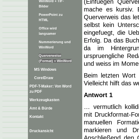
(Einfuegen Querve
WinWord + TIF-
Bilder
mache es kursiv. B
PowerPoint zu
Querverweis das let
HTML
selbst kein Unters
Office wird
eingefuegt, die Ue
langsamer
Erfolg. Da das Buch
Nummerierung und
da im Hintergru
WinWord
urspruengliche Red
Querverweise
(Format) + WinWord
und weiss im Moment
MS Windows
Beim letzten Wort
CorelDraw
Vielleicht hilft das w
PDF-T-Maker: Von Word
zu PDF
Antwort 1
Werkzeugkasten
… vermutlich kolli
Amt & Bürde
mit Druckformat-Fo
Kontakt
manuellen Formati
markieren und Dr
Druckansicht
Anschließend den 